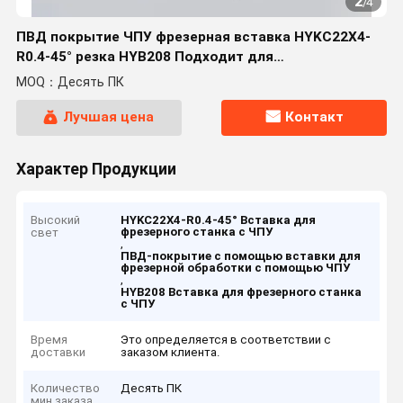
2
/
4
ПВД покрытие ЧПУ фрезерная вставка HYKC22X4-
R0.4-45° резка HYB208 Подходит для
трудноизготовляемых материалов, кроме
MOQ：Десять ПК
температурных сплавов
Лучшая цена
Контакт
Характер Продукции
Высокий
HYKC22X4-R0.4-45° Вставка для
фрезерного станка с ЧПУ
свет
,
ПВД-покрытие с помощью вставки для
фрезерной обработки с помощью ЧПУ
,
HYB208 Вставка для фрезерного станка
с ЧПУ
Время
Это определяется в соответствии с
доставки
заказом клиента.
Количество
Десять ПК
мин заказа