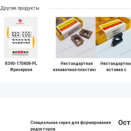
Другие продукты
R390-170408-PL
Нестандартная
Нестандартна
Фрезерная
канавочная пластина с
вставка с
пластина на
PVD покрытием для
канавкой
заказ
труднообрабатываемых
HYDC1503-T PV
нестандартная с
материалов, режущий
HYB208
покрытием
инструмент ЧПУ
покрытая, дл
HYC408 и
твердых
карбидным
материалов
материалом
(кроме
высокопрочны
Ост
Специальная серия для формирования
сплавов)
редукторов