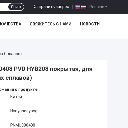
Отправить запрос
|
Russian
Поиск
 КАЧЕСТВА
СВЯЖИТЕСЬ С НАМИ
НОВОСТИ
х Сплавов)
0408 PVD HYB208 покрытая, для
х сплавов)
мация о продукте:
Китай
Hanyuhaoyang
PNMU080408