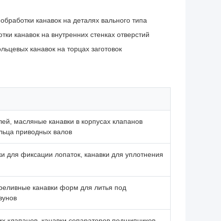
бработки канавок на деталях вального типа
ки канавок на внутренних стенках отверстий
льцевых канавок на торцах заготовок
ей, масляные канавки в корпусах клапанов
ольца приводных валов
ки для фиксации лопаток, канавки для уплотнения
реливные канавки форм для литья под
зунов
их клапанов, канавки сепараторов подшипников,