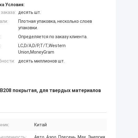
ка Условия:
заказа:
десять шт.
али:
Плотная упаковка, несколько слоев
упаковки.
:
Определяется по заказу клиента.
:
LC,D/A,D/P,T/T,Western
Union,MoneyGram
бности:
десять миллионов шт.
B208 покрытая, для твердых материалов
чник:
Китай
ышленность:
Авто, Аэро, Плесень, Мах, Энергия