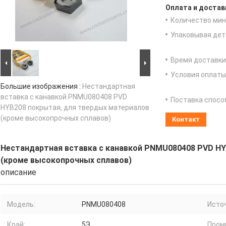
Оплата и достав
Количество мин 
Упаковывая дет
Время доставки
Условия оплаты
Большие изображения :
Нестандартная
вставка с канавкой PNMU080408 PVD
Поставка спосо
HYB208 покрытая, для твердых материалов
(кроме высокопрочных сплавов)
Контакт
Нестандартная вставка с канавкой PNMU080408 PVD HY
(кроме высокопрочных сплавов)
описание
Модель:
PNMU080408
Исто
Край:
5З
Пром