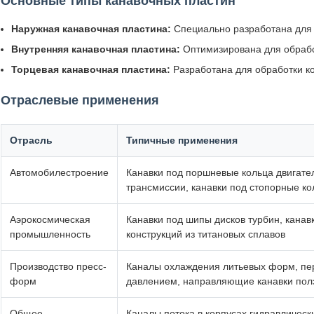
Основные типы канавочных пластин
Наружная канавочная пластина:
Специально разработана для о
Внутренняя канавочная пластина:
Оптимизирована для обработ
Торцевая канавочная пластина:
Разработана для обработки ко
Отраслевые применения
Отрасль
Типичные применения
Автомобилестроение
Канавки под поршневые кольца двигател
трансмиссии, канавки под стопорные к
Аэрокосмическая
Канавки под шипы дисков турбин, канав
промышленность
конструкций из титановых сплавов
Производство пресс-
Каналы охлаждения литьевых форм, пе
форм
давлением, направляющие канавки пол
Общее
Каналы потока в корпусах гидравлическ