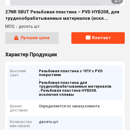
2
/
2
27NR 5BUT Резьбовая пластина – PVD HYB208, для
труднообрабатываемых материалов (искл.
высокотемпературные сплавы)
MOQ：десять шт.
Лучшая цена
Контакт
Характер Продукции
Высокий
Резьбовая пластина с ЧПУ с PVD
покрытием
свет
,
Резьбовая пластина для
труднообрабатываемых материалов
,
,
Резьбовая пластина HYB208
исключая сплавы
Время
Определяется по заказу клиента.
доставки
Количество
десять шт.
мин заказа