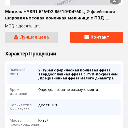
2
/
2
Модель HYSR1.5*6*D2.85*10*D4*60L, 2-флейтовая
шаровая носовая конечная мельница с ПВД-
покрытием, предназначенная для 3D точной
MOQ：десять шт.
обработки мягких материалов и приложений
малого диаметра.
Лучшая цена
Контакт
Характер Продукции
Высокий
,
2-зубая сферическая концевая фреза
свет
твердосплавная фреза с PVD-покрытием
,
прецизионная фреза малого диаметра
Время
Определяется по заказу клиента.
доставки
Количество
десять шт.
мин заказа
Место
Китай
происхождения