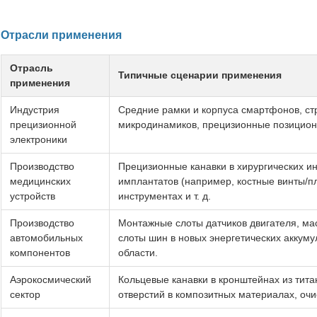
Отрасли применения
Отрасль
Типичные сценарии применения
применения
Индустрия
Средние рамки и корпуса смартфонов, ст
прецизионной
микродинамиков, прецизионные позициони
электроники
Производство
Прецизионные канавки в хирургических и
медицинских
имплантатов (например, костные винты/п
устройств
инструментах и т. д.
Производство
Монтажные слоты датчиков двигателя, ма
автомобильных
слоты шин в новых энергетических аккум
компонентов
области.
Аэрокосмический
Кольцевые канавки в кронштейнах из тит
сектор
отверстий в композитных материалах, очист