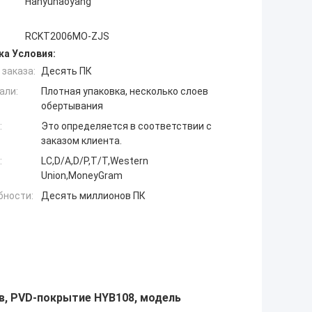
Hanyuhaoyang
RCKT2006MO-ZJS
ка Условия:
заказа:
Десять ПК
али:
Плотная упаковка, несколько слоев
обертывания
:
Это определяется в соответствии с
заказом клиента.
:
LC,D/A,D/P,T/T,Western
Union,MoneyGram
бности:
Десять миллионов ПК
ав, PVD-покрытие HYB108, модель