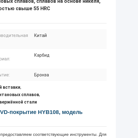
вых сплавов, сплавов на основе никеля,
достью свыше 55 HRC
зводительная
Китай
Карбид
риал:
ытие:
Бронза
й вставки
,
титановых сплавов
,
вержённой стали
PVD-покрытие HYB108, модель
ы предоставляем соответствующие инструменты. Для