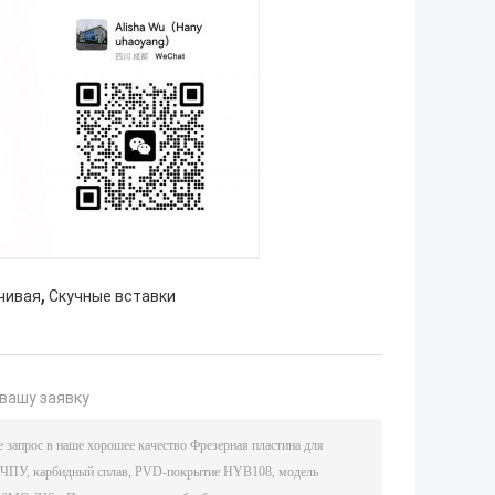
,
чивая
Скучные вставки
вашу заявку