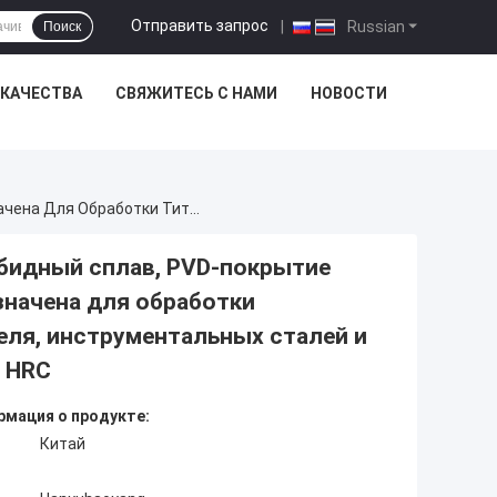
Отправить запрос
|
Russian
Поиск
 КАЧЕСТВА
СВЯЖИТЕСЬ С НАМИ
НОВОСТИ
Фрезерная Пластина Для Станков С ЧПУ, Карбидный Сплав, PVD-Покрытие HYB108, Модель RCKT2006MO-ZJS - Предназначена Для Обработки Титановых Сплавов, Сплавов На Основе Никеля, Инструментальных Сталей И Закаленных Сталей С Твердостью Свыше 55 HRC
рбидный сплав, PVD-покрытие
значена для обработки
еля, инструментальных сталей и
5 HRC
мация о продукте:
Китай