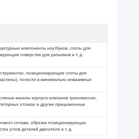
руктурные компоненты ноутбуков, слоты для
рующие отверстия для разъемов и т. д.
нструментах, позиционирующие слоты для
ластины), полости в минимально инвазивных
сляные каналы корпуса клапанов трансмиссии,
уляторных отсеках и другие прецизионные
анового сплава, обрезка позиционирующих
ка углов деталей двигателя и т. д.