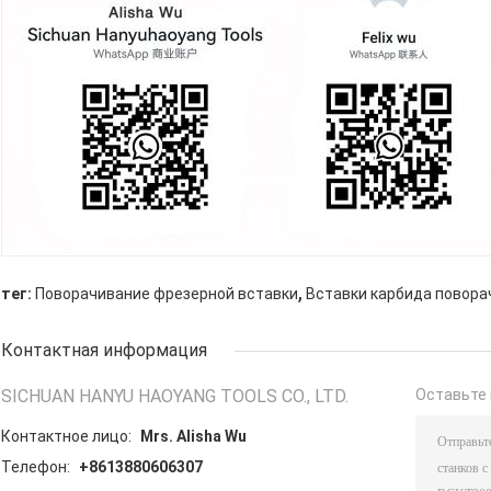
,
тег:
Поворачивание фрезерной вставки
Вставки карбида повора
Контактная информация
SICHUAN HANYU HAOYANG TOOLS CO., LTD.
Оставьте 
Контактное лицо:
Mrs. Alisha Wu
Телефон:
+8613880606307