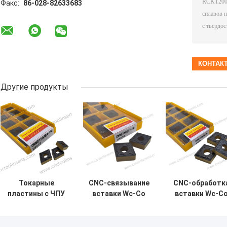
Факс:
86-028-82633683
Другие продукты
Токарные
CNC-связывание
CNC-обработк
пластины с ЧПУ
вставки Wc-Co
вставки Wc-C
Wc-Co CVD
CVD покрытие
CVD покрыти
покрытие
CNMG160612-PM
CNMG190608-P
CNMG120408-PM
HY029 сталей
HY029 стали