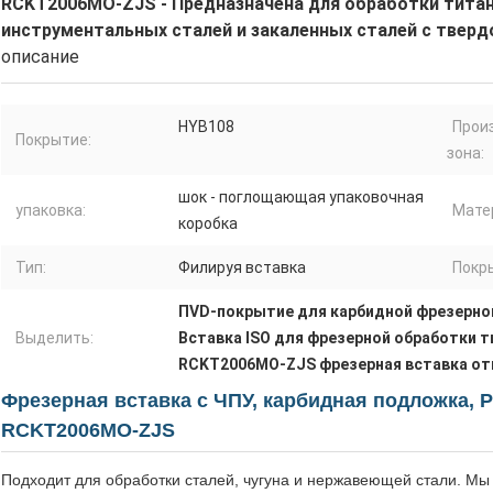
RCKT2006MO-ZJS - Предназначена для обработки титано
инструментальных сталей и закаленных сталей с твер
описание
HYB108
Прои
Покрытие:
зона:
шок - поглощающая упаковочная
упаковка:
Мате
коробка
Тип:
Филируя вставка
Покр
ПVD-покрытие для карбидной фрезерно
Выделить:
Вставка ISO для фрезерной обработки 
RCKT2006MO-ZJS фрезерная вставка от
Фрезерная вставка с ЧПУ, карбидная подложка, 
RCKT2006MO-ZJS
Подходит для обработки сталей, чугуна и нержавеющей стали. М