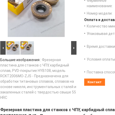
Фирменное
наименование:
Номер модели:
Оплата и достав
Количество мин 
Упаковывая дет
Время доставки
Условия оплаты
Большие изображения :
Фрезерная
пластина для станков с ЧПУ, карбидный
сплав, PVD-покрытие HYB108, модель
Поставка спосо
RCKT2006MO-ZJS - Предназначена для
обработки титановых сплавов, сплавов на
Контакт
основе никеля, инструментальных сталей и
закаленных сталей с твердостью свыше 55
HRC
Фрезерная пластина для станков с ЧПУ, карбидный спл