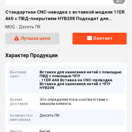
2
/
2
Стандартная CNC-наводка с вставкой модели 11ER
A60 с ПВД-покрытием HYB208 Подходит для
обработки сложных для обработки материалов, за
MOQ：Десять ПК
исключением
Лучшая цена
Контакт
Характер Продукции
Высокий
Вставка для нанесения нитей с помощью
ПВД с помощью ЧПУ
свет
,
,
11ER A60 Вставка на CNC-проводке
Вставка для нанесения нитей с ЧПУ
HYB208
Время
Это определяется в соответствии с
доставки
заказом клиента.
Количество
Десять ПК
мин заказа
Место
Китай