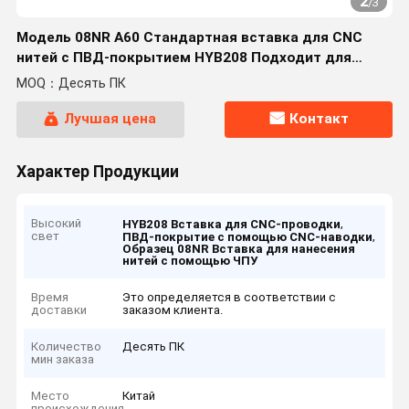
2
/
3
Модель 08NR A60 Стандартная вставка для CNC
нитей с ПВД-покрытием HYB208 Подходит для
обработки сложных для обработки материалов, за
MOQ：Десять ПК
исключением
Лучшая цена
Контакт
Характер Продукции
Высокий
,
HYB208 Вставка для CNC-проводки
свет
,
ПВД-покрытие с помощью CNC-наводки
Образец 08NR Вставка для нанесения
нитей с помощью ЧПУ
Время
Это определяется в соответствии с
доставки
заказом клиента.
Количество
Десять ПК
мин заказа
Место
Китай
происхождения