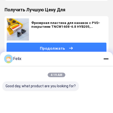
Получить Лучшую Цену Для
Фрезерная пластина для канавок с PVD-
покрытием TNCW1608-6.8 HYB205,
подходящая для труднообрабатываемых
материалов, кроме жаропрочных сплавов.
Продолжать
Felix
Порекомендованные Продукты
4:19 AM
Good day, what product are you looking for?
ПВД-
Серая
Серия
Вставка с
покрытие с
канавочная
специальных
канавкой
помощью
твердосплавная
канавочных
CNC с