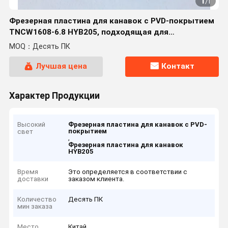
1
/
1
Фрезерная пластина для канавок с PVD-покрытием
TNCW1608-6.8 HYB205, подходящая для
труднообрабатываемых материалов, кроме
MOQ：Десять ПК
жаропрочных сплавов.
Лучшая цена
Контакт
Характер Продукции
Высокий
Фрезерная пластина для канавок с PVD-
покрытием
свет
,
Фрезерная пластина для канавок
HYB205
Время
Это определяется в соответствии с
доставки
заказом клиента.
Количество
Десять ПК
мин заказа
Место
Китай