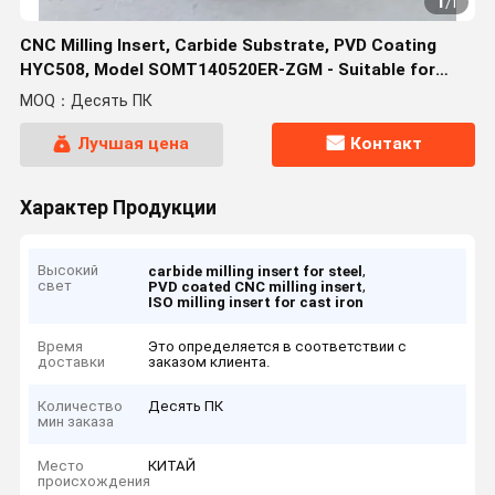
1
/
1
CNC Milling Insert, Carbide Substrate, PVD Coating
HYC508, Model SOMT140520ER-ZGM - Suitable for
machining steels, cast iron and stainless steel
MOQ：Десять ПК
Лучшая цена
Контакт
Характер Продукции
Высокий
,
carbide milling insert for steel
свет
,
PVD coated CNC milling insert
ISO milling insert for cast iron
Время
Это определяется в соответствии с
доставки
заказом клиента.
Количество
Десять ПК
мин заказа
Место
КИТАЙ
происхождения