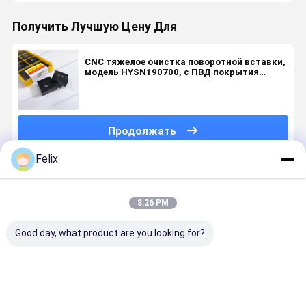
Получить Лучшую Цену Для
CNC тяжелое очистка поворотной вставки,
модель HYSN190700, с ПВД покрытия
HYKH07, подходит для обработки сложных
для обработки материалов, таких как
сталь, потухшей и закаленной стали,
предварительно закаленной стали,
Продолжать
Felix
Порекомендованные Продукты
8:26 PM
Good day, what product are you looking for?
CNHU1205R08
PVD HYB208
Тяжело
Тяжелая
Тяжеломощный
Сменная
нагрузочная
фрезерна
пилинг-
пластина
фрезерная
пластина