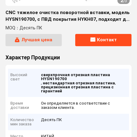
2
/
3
CNC тяжелое очистка поворотной вставки, модель
HYSN190700, с ПВД покрытия HYKH07, подходит для
обработки сложных для обработки материалов,
MOQ：Десять ПК
таких как сталь, потухшей и закаленной стали,
предварительно закаленной стали,
Лучшая цена
Контакт
Характер Продукции
Высокий
сверхпрочная отрезная пластина
HYSN190700
свет
,
,
нестандартная отрезная пластина
прецизионная отрезная пластина с
гарантией
Время
Он определяется в соответствии с
доставки
заказом клиента.
Количество
Десять ПК
мин заказа
Место
КИТАЙ