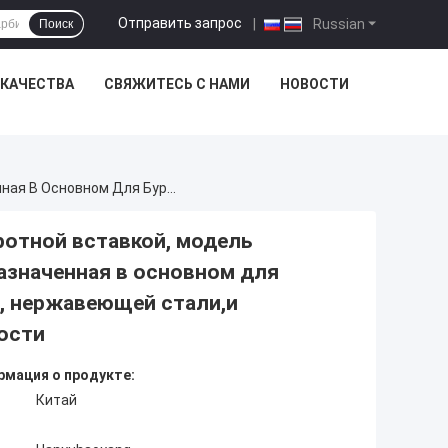
Отправить запрос
|
Russian
Поиск
 КАЧЕСТВА
СВЯЖИТЕСЬ С НАМИ
НОВОСТИ
CNC Тяжелой Рабочей Шлифовальной Поворотной Вставкой, Модель HYCNE454, С ПВД Покрытием HYJ306, Предназначенная В Основном Для Бурения Трудноизготовляемых Материалов, Нержавеющей Стали,и Обработки Формовой Стали Высокой Твердости
отной вставкой, модель
азначенная в основном для
, нержавеющей стали,и
ости
мация о продукте:
Китай