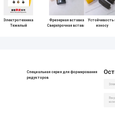
Электротехника
Фрезерная вставка,
Устойчивость 
Тяжелый
Сверхпрочная вставка
износу
инструмент для
для обдирки, PVD
Карбидные
резки лопастей
покрытие HYB208,
инструменты
для очистки от
Модель 40(SN15T7),
вставки прочн
шлаков Вставки
Подходит для
тяжелые
HYLNGF2310S5Y-
обработки всех
вставки для
05D
труднообрабатываемых
очистки
материалов, кроме
YNMX200705
жаропрочных сплавов
Ост
Специальная серия для формирования
редукторов