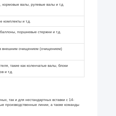
 кормовые валы, рулевые валы и т.д.
е комплекты и т.д.
аллоны, поршневые стержни и т.д.
в внешним очищением (очищением)
еля, такие как коленчатые валы, блоки
в и т.д.
ых, так и для нестандартных вставки с 14-
ные производственные линии, а также команды