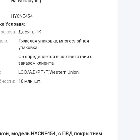
Hanyuhaoyang
HYCNE454
ка Условия:
заказа:
Десять ПК
али:
Тяжелая упаковка, многослойная
упаковка
:
Он определяется в соответствии с
заказом клиента.
:
LC,D/A,D/P,T/T,Western Union,
бности:
10 млн. шт.
кой, модель HYCNE454, с ПВД покрытием