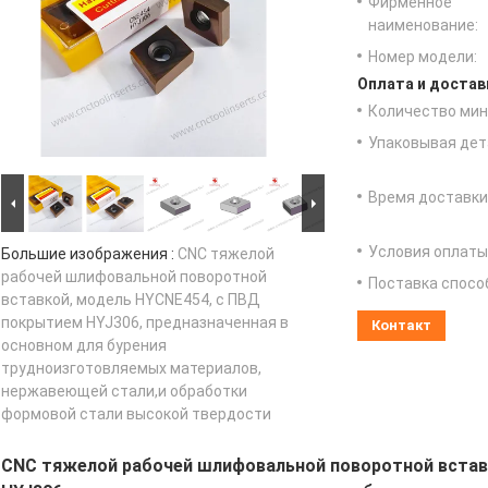
Фирменное
наименование:
Номер модели:
Оплата и достав
Количество мин 
Упаковывая дет
Время доставки
Условия оплаты
Большие изображения :
CNC тяжелой
рабочей шлифовальной поворотной
Поставка спосо
вставкой, модель HYCNE454, с ПВД
покрытием HYJ306, предназначенная в
Контакт
основном для бурения
трудноизготовляемых материалов,
нержавеющей стали,и обработки
формовой стали высокой твердости
CNC тяжелой рабочей шлифовальной поворотной встав