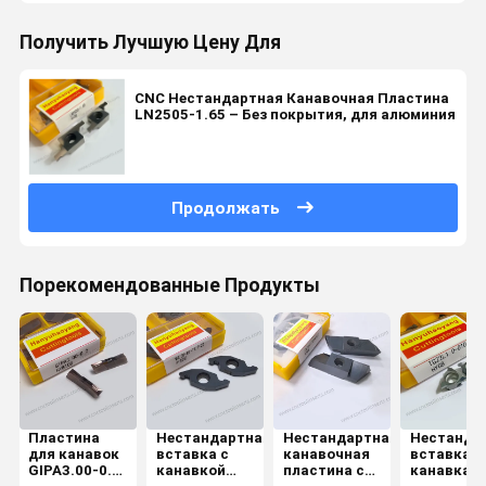
Получить Лучшую Цену Для
CNC Нестандартная Канавочная Пластина
LN2505-1.65 – Без покрытия, для алюминия
Продолжать
Порекомендованные Продукты
Пластина
Нестандартная
Нестандартная
Нестанда
для канавок
вставка с
канавочная
вставка с
GIPA3.00-0.2
канавкой
пластина с
канавками