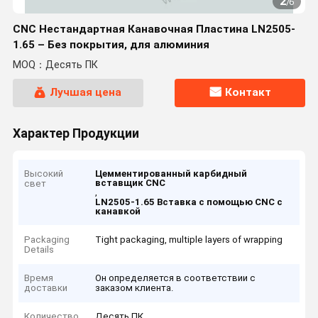
2
/
6
CNC Нестандартная Канавочная Пластина LN2505-
1.65 – Без покрытия, для алюминия
MOQ：Десять ПК
Лучшая цена
Контакт
Характер Продукции
Высокий
Цемментированный карбидный
вставщик CNC
свет
,
LN2505-1.65 Вставка с помощью CNC с
канавкой
Packaging
Tight packaging, multiple layers of wrapping
Details
Время
Он определяется в соответствии с
доставки
заказом клиента.
Количество
Десять ПК