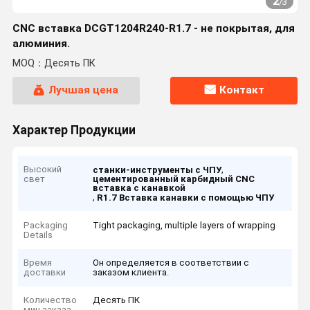
2
/
3
CNC вставка DCGT1204R240-R1.7 - не покрытая, для
алюминия.
MOQ：Десять ПК
Лучшая цена
Контакт
Характер Продукции
Высокий
,
станки-инструменты с ЧПУ
свет
цементированный карбидный CNC
вставка с канавкой
,
R1.7 Вставка канавки с помощью ЧПУ
Packaging
Tight packaging, multiple layers of wrapping
Details
Время
Он определяется в соответствии с
доставки
заказом клиента.
Количество
Десять ПК
мин заказа