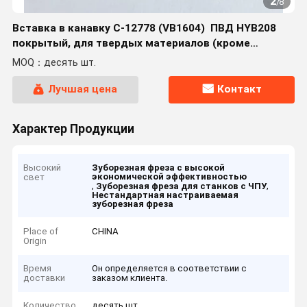
2
/
8
Вставка в канавку C-12778 (VB1604) ️ ПВД HYB208
покрытый, для твердых материалов (кроме
высокопрочных сплавов)
MOQ：десять шт.
Лучшая цена
Контакт
Характер Продукции
Высокий
Зуборезная фреза с высокой
экономической эффективностью
свет
,
,
Зуборезная фреза для станков с ЧПУ
Нестандартная настраиваемая
зуборезная фреза
Place of
CHINA
Origin
Время
Он определяется в соответствии с
доставки
заказом клиента.
Количество
десять шт.