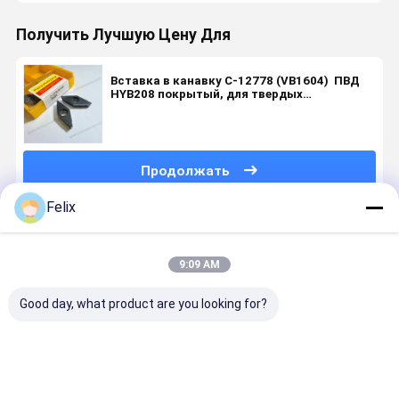
Получить Лучшую Цену Для
Вставка в канавку C-12778 (VB1604) ️ ПВД
HYB208 покрытый, для твердых
материалов (кроме высокопрочных
сплавов)
Продолжать
Felix
Порекомендованные Продукты
9:09 AM
Good day, what product are you looking for?
Пластина
Нестандартная
Нестандартная
Нестанда
для канавок
вставка с
канавочная
вставка с
GIPA3.00-0.2
канавкой
пластина с
канавками