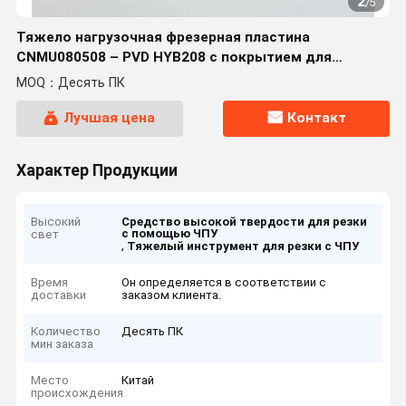
2
/
5
Тяжело нагрузочная фрезерная пластина
CNMU080508 – PVD HYB208 с покрытием для
труднообрабатываемых материалов
MOQ：Десять ПК
Лучшая цена
Контакт
Характер Продукции
Высокий
Средство высокой твердости для резки
с помощью ЧПУ
свет
,
Тяжелый инструмент для резки с ЧПУ
Время
Он определяется в соответствии с
доставки
заказом клиента.
Количество
Десять ПК
мин заказа
Место
Китай
происхождения