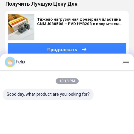
Получить Лучшую Цену Для
Тяжело нагрузочная фрезерная пластина
CNMU080508 – PVD HYB208 с покрытием
для труднообрабатываемых материалов
Продолжать
Felix
Порекомендованные Продукты
10:18 PM
Good day, what product are you looking for?
CNHU1205R08
PVD HYB208
Тяжелая
CNC
Тяжеломощный
Сменная
фрезерная
тяжелом
пилинг-
пластина
пластина
шлифовал
вставка с
для тяжелых
для снятия
поворотн
ПВД
условий
фаски 41
вставщик
Лучшая цена
Лучшая цена
Лучшая цена
Лучшая ц