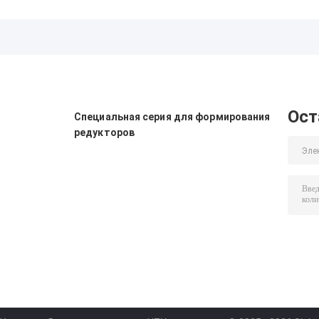
инструмент для
для обдирки, PVD
Карбидные
резки лопастей
покрытие HYB208,
инструменты
для очистки от
Модель 40(SN15T7),
вставки прочн
шлаков Вставки
Подходит для
тяжелые
HYLNGF2310S5Y-
обработки всех
вставки для
05D
труднообрабатываемых
очистки
материалов, кроме
YNMX200705
жаропрочных сплавов
Ост
Специальная серия для формирования
редукторов