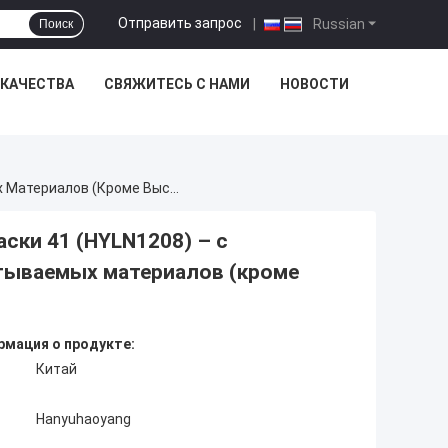
Отправить запрос
|
Russian
Поиск
 КАЧЕСТВА
СВЯЖИТЕСЬ С НАМИ
НОВОСТИ
Тяжелая Фрезерная Пластина Для Снятия Фаски 41 (HYLN1208) – С Покрытием PVD HYB208, Для Труднообрабатываемых Материалов (кроме Высокотемпературных Сплавов)
ски 41 (HYLN1208) – с
тываемых материалов (кроме
мация о продукте:
Китай
Hanyuhaoyang