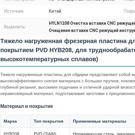
Источник:
Китай
Покр
HYLN1208 Очистка вставки CNC режущи
Выделить:
Очищение вставки CNC режущий инстру
Тяжело нагруженная фрезерная пластина дл
покрытием PVD HYB208, для труднообраба
высокотемпературных сплавов)
Тяжело нагруженные пластины для обдирки представляют собой и
высокоэффективного снятия материала с больших прутков, поково
глубиной резания, высокими подачами и отличной ударной вязкост
неравномерный материал, подготавливая заготовки к прецизионно
Материал и покрытие
Марка
Тип покрытия
Применимые материалы
HYB208
PVD (TiAlN)
Нержавеющая сталь, закаленна