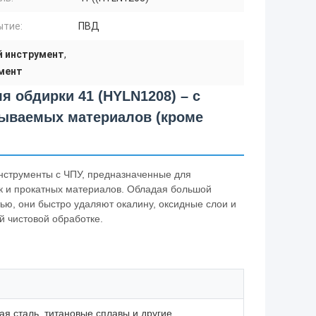
ытие:
ПВД
й инструмент
,
мент
я обдирки 41 (HYLN1208) – с
тываемых материалов (кроме
нструменты с ЧПУ, предназначенные для
к и прокатных материалов. Обладая большой
ью, они быстро удаляют окалину, оксидные слои и
й чистовой обработке.
я сталь, титановые сплавы и другие