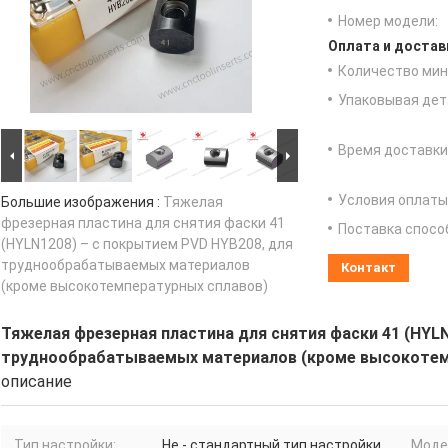
Номер модели:
Оплата и достав
Количество мин 
Упаковывая дет
Время доставки
Условия оплаты
Большие изображения :
Тяжелая
фрезерная пластина для снятия фаски 41
Поставка спосо
(HYLN1208) – с покрытием PVD HYB208, для
труднообрабатываемых материалов
Контакт
(кроме высокотемпературных сплавов)
Тяжелая фрезерная пластина для снятия фаски 41 (HYL
труднообрабатываемых материалов (кроме высокотем
описание
Тип настройки:
Не - стандартный тип настройки
Моде