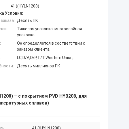
41 ((HYLN1208)
ка Условия:
заказа:
Десять ПК
али:
Тяжелая упаковка, многослойная
упаковка
:
Он определяется в соответствии с
заказом клиента.
:
LC,D/A,D/P,T/T,Western Union,
бности:
Десять миллионов ПК
N1208) – с покрытием PVD HYB208, для
пературных сплавов)
ль:
41 ((HYLN1208)