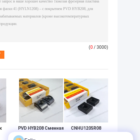
(
0
/ 3000)
к
PVD HYB208 Сменная
CNHU1205R08
пластина для
Тяжеломощный