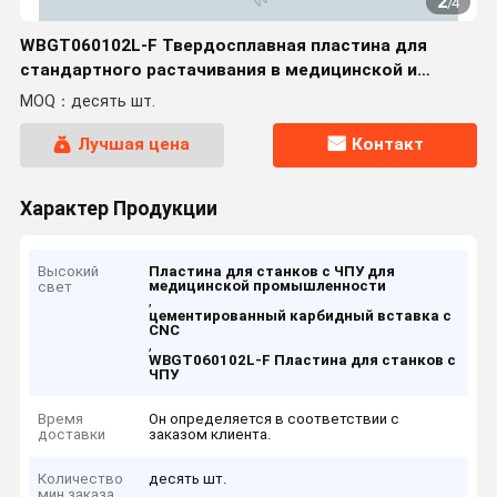
2
/
4
WBGT060102L-F Твердосплавная пластина для
стандартного растачивания в медицинской и
других отраслях
MOQ：десять шт.
Лучшая цена
Контакт
Характер Продукции
Высокий
Пластина для станков с ЧПУ для
медицинской промышленности
свет
,
цементированный карбидный вставка с
CNC
,
WBGT060102L-F Пластина для станков с
ЧПУ
Время
Он определяется в соответствии с
доставки
заказом клиента.
Количество
десять шт.
мин заказа