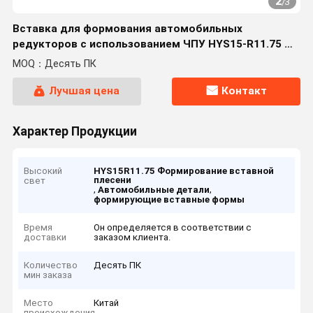
2
/
3
Вставка для формования автомобильных
редукторов с использованием ЧПУ HYS15-R11.75 ️
ПВД HYB208 покрытый, для твердых материалов
MOQ：Десять ПК
(кроме высокопрочных сплавов)
Лучшая цена
Контакт
Характер Продукции
Высокий
HYS15R11.75 Формирование вставной
плесени
свет
,
,
Автомобильные детали
формирующие вставные формы
Время
Он определяется в соответствии с
доставки
заказом клиента.
Количество
Десять ПК
мин заказа
Место
Китай
происхождения