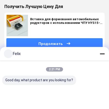
Получить Лучшую Цену Для
Вставка для формования автомобильных
редукторов с использованием ЧПУ HYS15-
R11.75 ️ ПВД HYB208 покрытый, для
твердых материалов (кроме
высокопрочных сплавов)
Продолжать
Felix
Порекомендованные Продукты
2:21 PM
Good day, what product are you looking for?
Резец для
Вставка для
Вставка для
Резец для
зуборезного
формирования
формования
зубодолб
станка с ЧПУ
станков с
станков с
станка
(BD9-WG301)
помощью
помощью
YKS5120BX