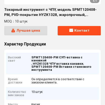
1
/
1
Токарный инструмент с ЧПУ, модель SPMT120408-
PM, PVD-покрытие HYZK1328, жаропрочный,
высокоточный, с увеличенным сроком службы.
MOQ：10 штук
Лучшая цена
Контакт
Характер Продукции
Высокий
SPMT120408-PM СУП-вставка с
канавкой
свет
,
,
HYZK1328 ЧПУ вставка канавки
SPMT120408-PM Вставки станкового
инструмента
Время
Он определяется в соответствии с
доставки
заказом клиента.
Количество
10 штук
мин заказа
Место
Китай